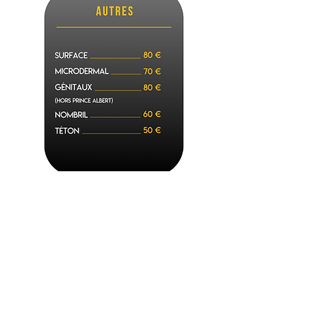
NOTRE POLITIQUE D'ÂGE SUR LA
RÉALISATION DES PIERCINGS EST
DISPONIBLE
ICI
.
Découvrez nos plus belles réalisations